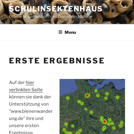
Skip
SCHULINSEKTENHAUS
to
Offene Wissenschaft – im Dienst der Natur
content
Menu
ERSTE ERGEBNISSE
Auf der
hier
verlinkten Seite
können sie dank der
Unterstützung von
“www.bienenwander
ung.de” ihre und
unsere ersten
Ergebnisse