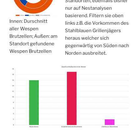
Standorten, ebenfalls bisher
nur auf Nestanalysen
basierend. Filtern sie oben
Innen: Durschnitt
links z.B. die Vorkommen des
aller Wespen
Stahlblauen Grillenjägers
Brutzellen; Außen: am
heraus welcher sich
Standort gefundene
gegenwärtig von Süden nach
Wespen Brutzellen
Norden ausbreitet.